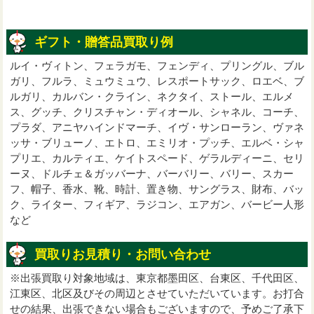
ギフト・贈答品買取り例
ルイ・ヴィトン、フェラガモ、フェンディ、プリングル、ブル
ガリ、フルラ、ミュウミュウ、レスポートサック、ロエベ、ブ
ルガリ、カルバン・クライン、ネクタイ、ストール、エルメ
ス、グッチ、クリスチャン・ディオール、シャネル、コーチ、
プラダ、アニヤハインドマーチ、イヴ・サンローラン、ヴァネ
ッサ・ブリューノ、エトロ、エミリオ・プッチ、エルベ・シャ
プリエ、カルティエ、ケイトスペード、ゲラルディーニ、セリ
ーヌ、ドルチェ＆ガッバーナ、バーバリー、バリー、スカー
フ、帽子、香水、靴、時計、置き物、サングラス、財布、バッ
ク、ライター、フィギア、ラジコン、エアガン、バービー人形
など
買取りお見積り・お問い合わせ
※出張買取り対象地域は、東京都墨田区、台東区、千代田区、
江東区、北区及びその周辺とさせていただいています。お打合
せの結果、出張できない場合もございますので、予めご了承下