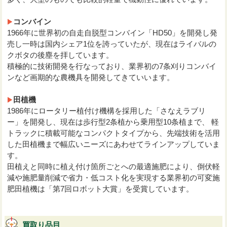
コンバイン
1966年に世界初の自走自脱型コンバイン「HD50」を開発し発
売し一時は国内シェア1位を誇っていたが、現在はライバルの
クボタの後塵を拝しています。
積極的に技術開発を行なっており、業界初の7条刈りコンバイ
ンなど画期的な農機具を開発してきていいます。
田植機
1986年にロータリー植付け機構を採用した「さなえラブリ
ー」を開発し、現在は歩行型2条植から乗用型10条植まで、 軽
トラックに積載可能なコンパクトタイプから、先端技術を活用
した田植機まで幅広いニーズにあわせてラインアップしていま
す。
田植えと同時に植え付け箇所ごとへの最適施肥により、倒伏軽
減や施肥量削減で省力・低コスト化を実現する業界初の可変施
肥田植機は「第7回ロボット大賞」を受賞しています。
買取り品目