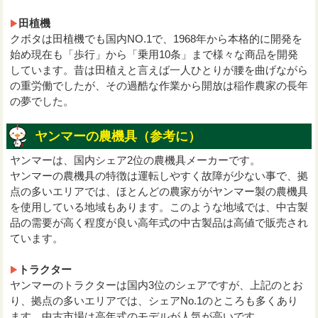
田植機
クボタは田植機でも国内NO.1で、1968年から本格的に開発を
始め現在も「歩行」から「乗用10条」まで様々な商品を開発
しています。昔は田植えと言えば一人ひとりが腰を曲げながら
の重労働でしたが、その過酷な作業から開放は稲作農家の長年
の夢でした。
ヤンマーの農機具（参考に）
ヤンマーは、国内シェア2位の農機具メーカーです。
ヤンマーの農機具の特徴は運転しやすく故障が少ない事で、拠
点の多いエリアでは、ほとんどの農家ががヤンマー製の農機具
を使用している地域もあります。このような地域では、中古製
品の需要が高く程度が良い高年式の中古製品は高値で販売され
ています。
トラクター
ヤンマーのトラクターは国内3位のシェアですが、上記のとお
り、拠点の多いエリアでは、シェアNo.1のところも多くあり
ます。中古市場は高年式のモデルが人気が高いです。