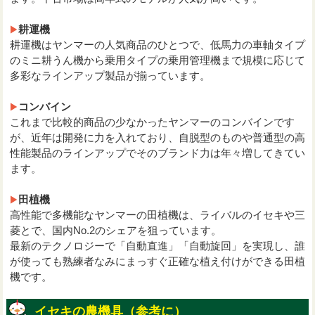
耕運機
耕運機はヤンマーの人気商品のひとつで、低馬力の車軸タイプ
のミニ耕うん機から乗用タイプの乗用管理機まで規模に応じて
多彩なラインアップ製品が揃っています。
コンバイン
これまで比較的商品の少なかったヤンマーのコンバインです
が、近年は開発に力を入れており、自脱型のものや普通型の高
性能製品のラインアップでそのブランド力は年々増してきてい
ます。
田植機
高性能で多機能なヤンマーの田植機は、ライバルのイセキや三
菱とで、国内No.2のシェアを狙っています。
最新のテクノロジーで「自動直進」「自動旋回」を実現し、誰
が使っても熟練者なみにまっすぐ正確な植え付けができる田植
機です。
イセキの農機具（参考に）