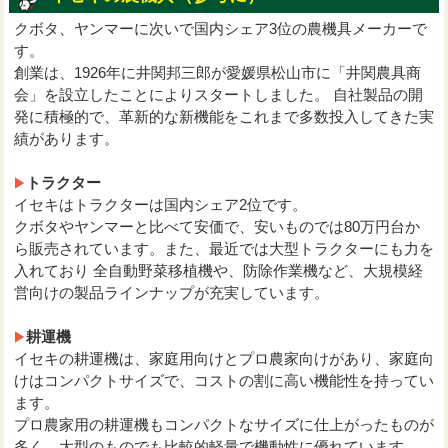
クボタ、ヤンマーに次いで国内シェア3位の農機具メーカーで
す。
創業は、1926年に井関邦三郎が愛媛県松山市に「井関農具商
会」を設立したことによりスタートしました。 自社製品の開
発に積極的で、革新的な新機能をこれまで多数投入してきた実
績があります。
トラクター
イセキはトラクターは国内シェア2位です。
クボタやヤンマーと比べて安価で、安いものでは80万円台か
ら販売されています。また、最近では大型トラクターにも力を
入れており 全自動野菜移植機や、防除作業機など、大規模経
営向けの製品ラインナップが充実しています。
耕運機
イセキの耕運機は、家庭用向けとプロ農家向けがあり、家庭向
けはコンパクトサイズで、コストの割に高い機能性を持ってい
ます。
プロ農家用の耕運機もコンパクトなサイズに仕上がったものが
多く、大型のものでも比較的軽量で機動性に優れています。