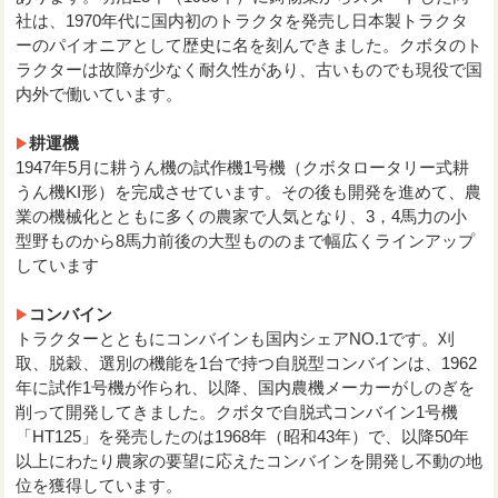
社は、1970年代に国内初のトラクタを発売し日本製トラクタ
ーのパイオニアとして歴史に名を刻んできました。クボタのト
ラクターは故障が少なく耐久性があり、古いものでも現役で国
内外で働いています。
耕運機
1947年5月に耕うん機の試作機1号機（クボタロータリー式耕
うん機KI形）を完成させています。その後も開発を進めて、農
業の機械化とともに多くの農家で人気となり、3，4馬力の小
型野ものから8馬力前後の大型もののまで幅広くラインアップ
しています
コンバイン
トラクターとともにコンバインも国内シェアNO.1です。刈
取、脱穀、選別の機能を1台で持つ自脱型コンバインは、1962
年に試作1号機が作られ、以降、国内農機メーカーがしのぎを
削って開発してきました。クボタで自脱式コンバイン1号機
「HT125」を発売したのは1968年（昭和43年）で、以降50年
以上にわたり農家の要望に応えたコンバインを開発し不動の地
位を獲得しています。